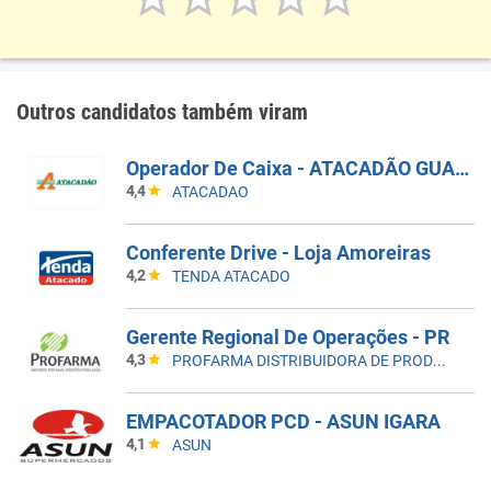
Outros candidatos também viram
Operador De Caixa - ATACADÃO GUARULHOS BONSUCESSO
4,4
ATACADAO
Conferente Drive - Loja Amoreiras
4,2
TENDA ATACADO
Gerente Regional De Operações - PR
4,3
PROFARMA DISTRIBUIDORA DE PRODUTOS FARMACEUTICOS
EMPACOTADOR PCD - ASUN IGARA
4,1
ASUN