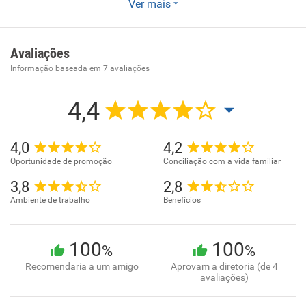
Comércio atacadista de Máquinas e equipamentos para
Ver mais
uso industrial partes e peças , Manutenção e reparação de
equipamentos hidráulicos e pneumáticos, exceto válvulas -
Comércio varejista de embarcações e outros veículos
Avaliações
recreativos peças e acessórios
Informação baseada em
7
avaliações
4,4
4,0
4,2
Oportunidade de promoção
Conciliação com a vida familiar
3,8
2,8
Ambiente de trabalho
Benefícios
100
100
%
%
Recomendaria a um amigo
Aprovam a diretoria (de 4
avaliações)