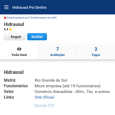
Hidrausul Por Dentro
Esta empresa é sua? Solicite acesso ao perfil.
Hidrausul
4,4
Seguir
Avaliar
7
3
Visão Geral
Avaliações
Vagas
Hidrausul
Matriz
Rio Grande do Sul
Funcionários
Micro empresa (até 19 funcionários)
Setor
Comércio Atacadista - Alim., Tec. e outros
Links
Site Oficial
Enviar CV