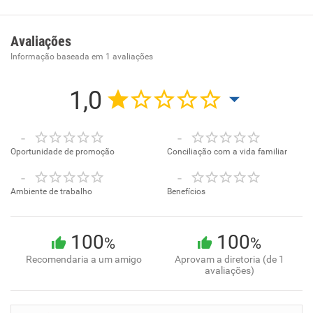
Fabricante de aquecedores solares para banho e piscina,
além de bombas de calor para aquecimento de piscinas
Avaliações
Informação baseada em
1
avaliações
1,0
-
-
Oportunidade de promoção
Conciliação com a vida familiar
-
-
Ambiente de trabalho
Benefícios
100
100
%
%
Recomendaria a um amigo
Aprovam a diretoria (de 1
avaliações)