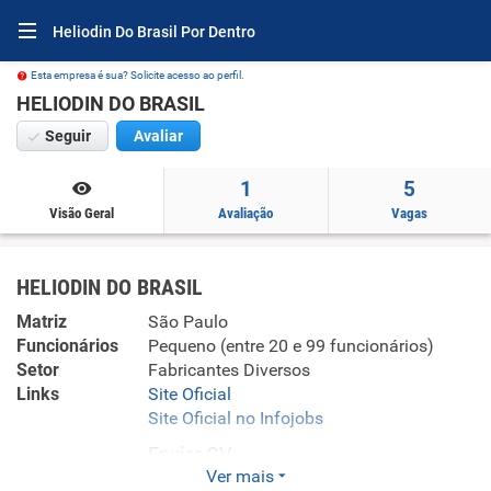
Heliodin Do Brasil Por Dentro
Esta empresa é sua? Solicite acesso ao perfil.
HELIODIN DO BRASIL
Seguir
Avaliar
1
5
Visão Geral
Avaliação
Vagas
HELIODIN DO BRASIL
Matriz
São Paulo
Funcionários
Pequeno (entre 20 e 99 funcionários)
Setor
Fabricantes Diversos
Links
Site Oficial
Site Oficial no Infojobs
Enviar CV
Ver mais