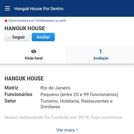
Hanguk House Por Dentro
Esta empresa é sua? Solicite acesso ao perfil.
HANGUK HOUSE
Seguir
Avaliar
1
Visão Geral
Avaliação
HANGUK HOUSE
Matriz
Rio de Janeiro
Funcionários
Pequeno (entre 20 e 99 funcionários)
Setor
Turismo, Hotelaria, Restaurantes e
Similares
Nosso restaurante foi fundado em 2018, hoje contamos
com duas unidades sendo a Matriz no endereço da Av
Ver mais
Armando Lombardi, 350 - Loja 320 - Barra da Tijuca e com