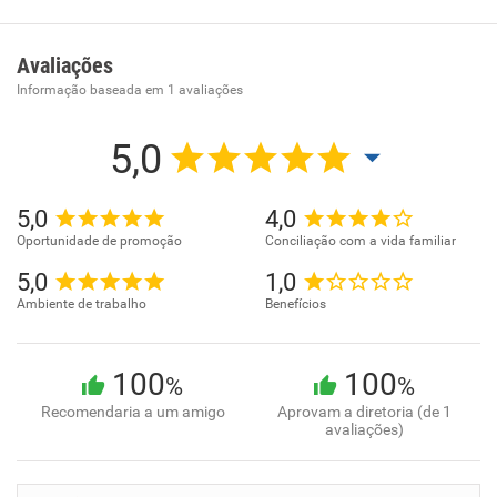
grande satisfação abrimos a 1 loja de fast food
especializada em culinária coreana no Park Shopping
Avaliações
Jacarepaguá situada na Estrada de Jacarepaguá, 6069 -
Informação baseada em
1
avaliações
COB 03B .
5,0
5,0
4,0
Oportunidade de promoção
Conciliação com a vida familiar
5,0
1,0
Ambiente de trabalho
Benefícios
100
100
%
%
Recomendaria a um amigo
Aprovam a diretoria (de 1
avaliações)