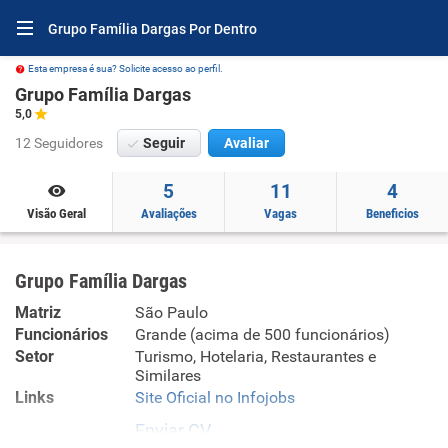
Grupo Família Dargas Por Dentro
Esta empresa é sua? Solicite acesso ao perfil.
Grupo Família Dargas
5,0
12 Seguidores
Seguir
Avaliar
5
11
4
Visão Geral
Avaliações
Vagas
Beneficios
Grupo Família Dargas
Matriz
São Paulo
Funcionários
Grande (acima de 500 funcionários)
Setor
Turismo, Hotelaria, Restaurantes e
Similares
Links
Site Oficial no Infojobs
Enviar CV