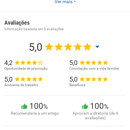
Ver mais
Lanchonetes, casas de chá, de sucos e similares. Comércio
varejista de produtos alimentícios em geral ou
especializado em produtos alimentícios não especificados
Avaliações
anteriormente. Fornecimento de alimentos preparados
Informação baseada em
5
avaliações
preponderantemente para consumo domiciliar
5,0
4,2
5,0
Oportunidade de promoção
Conciliação com a vida familiar
5,0
5,0
Ambiente de trabalho
Benefícios
100
100
%
%
Recomendaria a um amigo
Aprovam a diretoria (de 4
avaliações)