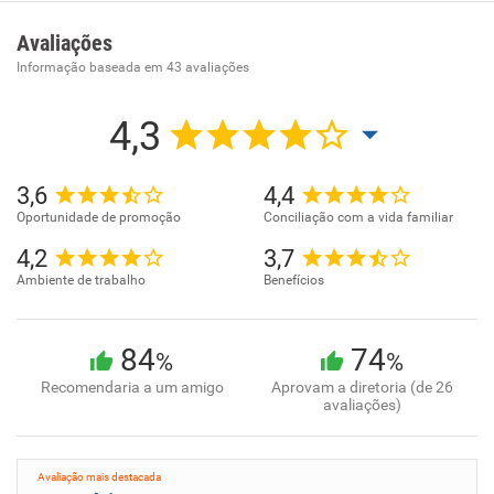
Comércio atacadista de cerveja, chope e refrigerante.
Avaliações
Informação baseada em
43
avaliações
4,3
3,6
4,4
Oportunidade de promoção
Conciliação com a vida familiar
4,2
3,7
Ambiente de trabalho
Benefícios
84
74
%
%
Recomendaria a um amigo
Aprovam a diretoria (de 26
avaliações)
Avaliação mais destacada