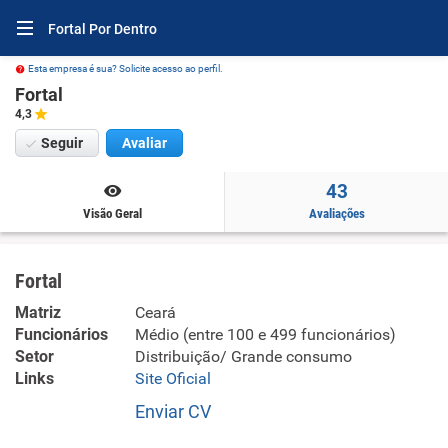
Fortal Por Dentro
Esta empresa é sua? Solicite acesso ao perfil.
Fortal
4,3
Seguir
Avaliar
43
Visão Geral
Avaliações
Fortal
Matriz
Ceará
Funcionários
Médio (entre 100 e 499 funcionários)
Setor
Distribuição/ Grande consumo
Links
Site Oficial
Enviar CV