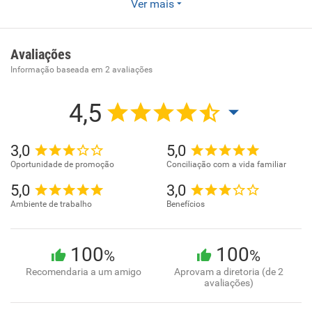
Agência de lançamentos de produtos digitais há 5 anos no
Ver mais
segmento
Avaliações
Informação baseada em
2
avaliações
4,5
3,0
5,0
Oportunidade de promoção
Conciliação com a vida familiar
5,0
3,0
Ambiente de trabalho
Benefícios
100
100
%
%
Recomendaria a um amigo
Aprovam a diretoria (de 2
avaliações)