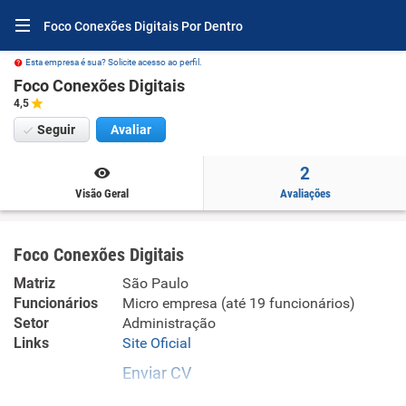
Foco Conexões Digitais Por Dentro
Esta empresa é sua? Solicite acesso ao perfil.
Foco Conexões Digitais
4,5
Seguir
Avaliar
2
Visão Geral
Avaliações
Foco Conexões Digitais
Matriz
São Paulo
Funcionários
Micro empresa (até 19 funcionários)
Setor
Administração
Links
Site Oficial
Enviar CV