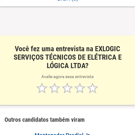
paisagísticas. Medição de consumo de energia elétrica,
gás e água. Outras atividades de ensino não especificadas
anteriormente
Você fez uma entrevista na EXLOGIC
SERVIÇOS TÉCNICOS DE ELÉTRICA E
LÓGICA LTDA?
Avalie agora essa entrevista
Outros candidatos também viram