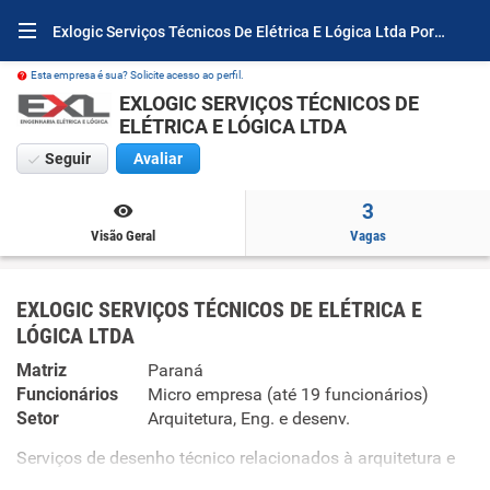
Exlogic Serviços Técnicos De Elétrica E Lógica Ltda Por Dentro
Esta empresa é sua? Solicite acesso ao perfil.
EXLOGIC SERVIÇOS TÉCNICOS DE
ELÉTRICA E LÓGICA LTDA
Seguir
Avaliar
3
Visão Geral
Vagas
EXLOGIC SERVIÇOS TÉCNICOS DE ELÉTRICA E
LÓGICA LTDA
Matriz
Paraná
Funcionários
Micro empresa (até 19 funcionários)
Setor
Arquitetura, Eng. e desenv.
Serviços de desenho técnico relacionados à arquitetura e
engenharia. Manutenção e reparação de aparelhos e