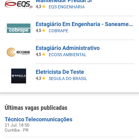
Mantenedor Predial Jr
4,3
EQS ENGENHARIA
Estagiário Em Engenharia - Saneamento
4,5
COBRAPE
Estagiário Administrativo
4,5
ECOSS AMBIENTAL
Eletricista De Teste
4,3
SEGULA DO BRASIL
Últimas vagas publicadas
Técnico Telecomunicações
21 Jul. 18:50
Curitiba - PR