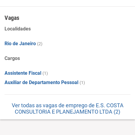
Atividades de consultoria em gestão empresarial, exceto
consultoria técnica específica. Serviços combinados de
escritório e apoio administrativo. Treinamento em
Vagas
desenvolvimento profissional e gerencial
Localidades
Rio de Janeiro
(2)
Cargos
Assistente Fiscal
(1)
Auxiliar de Departamento Pessoal
(1)
Ver todas as vagas de emprego de E.S. COSTA
CONSULTORIA E PLANEJAMENTO LTDA (2)