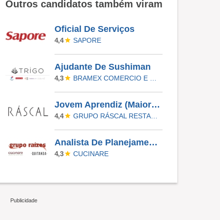
Outros candidatos também viram
Oficial De Serviços
SAPORE
4,4
Ajudante De Sushiman
BRAMEX COMERCIO E SERVICOS LTDA
4,3
Jovem Aprendiz (Maiores De 18) - Ráscal Shop. Villa Lobos
GRUPO RÁSCAL RESTAURANTES
4,4
Analista De Planejamento De Cardápios Sr
CUCINARE
4,3