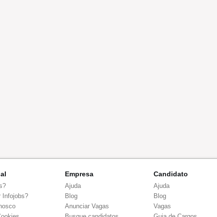
nal
Empresa
Candidato
s?
Ajuda
Ajuda
 Infojobs?
Blog
Blog
nosco
Anunciar Vagas
Vagas
Cookies
Busque candidatos
Guia de Cargos