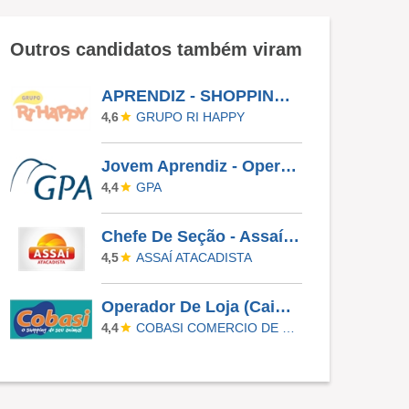
Outros candidatos também viram
APRENDIZ - SHOPPING ANALIA FRANCO
GRUPO RI HAPPY
4,6
Jovem Aprendiz - Operador(A) De Loja
GPA
4,4
Chefe De Seção - Assaí Digital
ASSAÍ ATACADISTA
4,5
Operador De Loja (Caixa/Repositor) - João Pessoa Bessa
COBASI COMERCIO DE PROD BASICOS E INDUSTRIALIZADOS LTDA
4,4