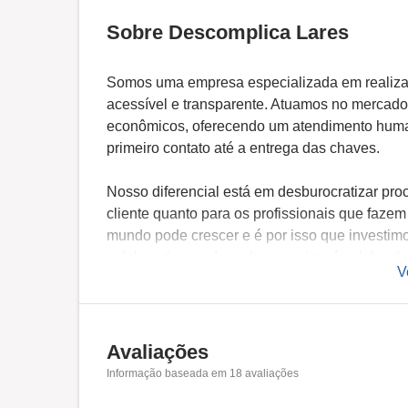
Sobre Descomplica Lares
Somos uma empresa especializada em realizar
acessível e transparente. Atuamos no mercad
econômicos, oferecendo um atendimento human
primeiro contato até a entrega das chaves.
Nosso diferencial está em desburocratizar pro
cliente quanto para os profissionais que fazem
mundo pode crescer e é por isso que investi
colaborativo, onde cada conquista é celebrad
V
Avaliações
Informação baseada em
18
avaliações