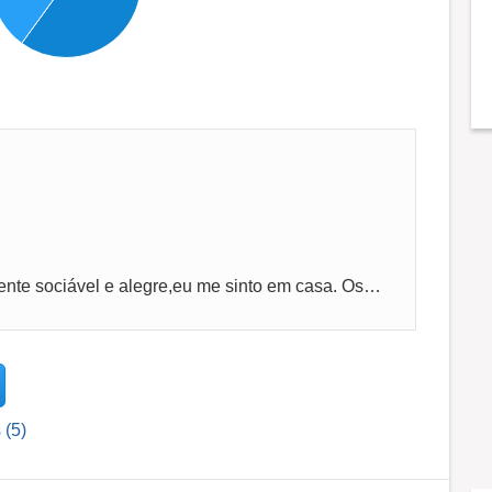
A melhor empresa para se trabalhar! Ambiente sociável e alegre,eu me sinto em casa. Os proprietários são pessoas Idôneas justas,honestas e...
 (5)