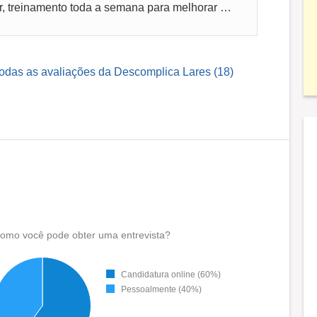
Local de trabalho muito bom e acolhedor, treinamento toda a semana para melhorar as habilidades comunicativas e como ter mais conexão com os...
todas as avaliações da Descomplica Lares (18)
omo você pode obter uma entrevista?
Candidatura online (60%)
Pessoalmente (40%)