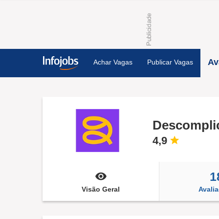
Av
Achar Vagas
Publicar Vagas
Descompli
4,9
1
Visão Geral
Avali