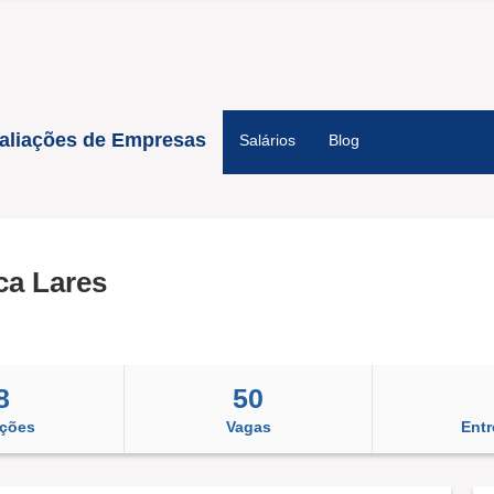
aliações de Empresas
Salários
Blog
ca Lares
8
50
ações
Vagas
Entr