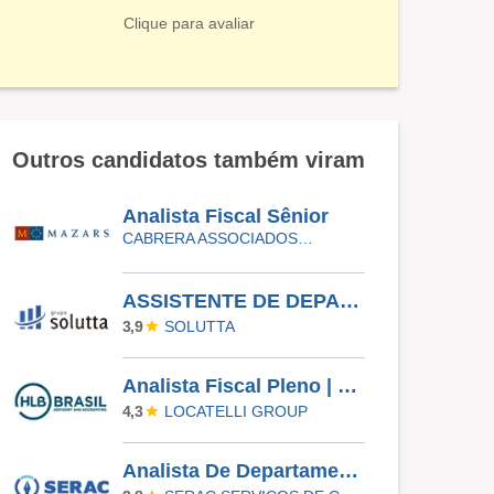
Clique para avaliar
Outros candidatos também viram
Analista Fiscal Sênior
CABRERA ASSOCIADOS CONSULTORIA CONTÁBIL
ASSISTENTE DE DEPARTAMENTO PESSOAL | MORUMBI - VILA ANDRADE
SOLUTTA
3,9
Analista Fiscal Pleno | SP Ou PR
LOCATELLI GROUP
4,3
Analista De Departamento Pessoal Júnior