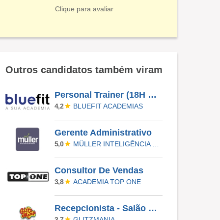
Clique para avaliar
Outros candidatos também viram
Personal Trainer (18H Às 22H) - Maria Monteiro - Campinas / SP
BLUEFIT ACADEMIAS
4,2
Gerente Administrativo
MÜLLER INTELIGÊNCIA EM VENDAS
5,0
Consultor De Vendas
ACADEMIA TOP ONE
3,8
Recepcionista - Salão De Beleza
GLITZMANIA
3,7