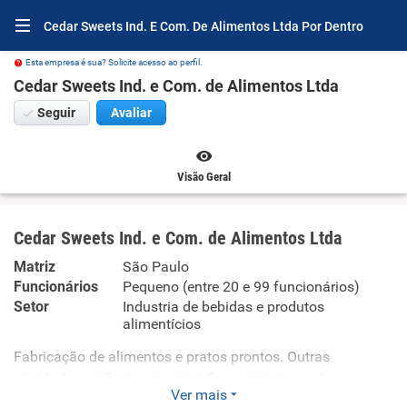
Cedar Sweets Ind. E Com. De Alimentos Ltda Por Dentro
Esta empresa é sua? Solicite acesso ao perfil.
Cedar Sweets Ind. e Com. de Alimentos Ltda
Seguir
Avaliar
Visão Geral
Cedar Sweets Ind. e Com. de Alimentos Ltda
Matriz
São Paulo
Funcionários
Pequeno (entre 20 e 99 funcionários)
Setor
Industria de bebidas e produtos
alimentícios
Fabricação de alimentos e pratos prontos. Outras
atividades profissionais, científicas e técnicas não
Ver mais
especificadas anteriormente. Gestão de ativos intangíveis