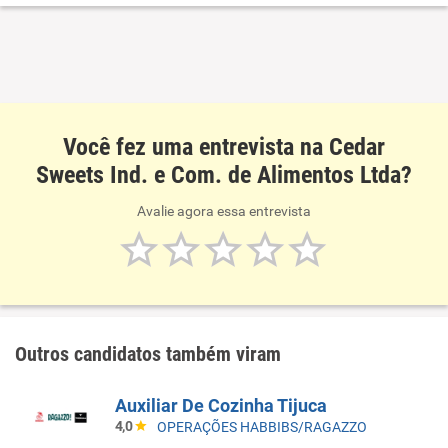
não-financeiros. Tabacaria. Restaurantes e similares.
Fornecimento de alimentos preparados
preponderantemente para consumo domiciliar
Você fez uma entrevista na Cedar
Sweets Ind. e Com. de Alimentos Ltda?
Avalie agora essa entrevista
Outros candidatos também viram
Auxiliar De Cozinha Tijuca
4,0
OPERAÇÕES HABBIBS/RAGAZZO