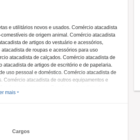
s e utilitários novos e usados. Comércio atacadista
o-comestíveis de origem animal. Comércio atacadista
acadista de artigos do vestuário e acessórios,
 atacadista de roupas e acessórios para uso
rcio atacadista de calçados. Comércio atacadista de
atacadista de artigos de escritório e de papelaria.
 de uso pessoal e doméstico. Comércio atacadista de
ivos. Comércio atacadista de outros equipamentos e
ficados anteriormente. Comércio atacadista de
er mais
ista de suprimentos para informática. Comércio
ipamentos de telefonia e comunicação. Comércio
 peças. Comércio atacadista de outras máquinas e
 partes e peças. Comércio atacadista de ferragens e
o de materiais de construção não especificados
Cargos
is de construção em geral. Comércio atacadista de
para construção