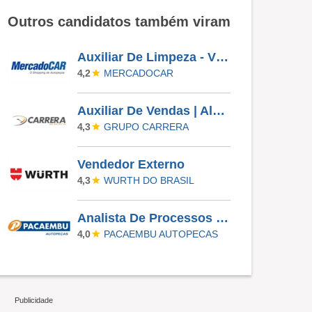
Outros candidatos também viram
Auxiliar De Limpeza - Vila Menck Osasco - SP
MERCADOCAR
4,2
Auxiliar De Vendas | Alphaville
GRUPO CARRERA
4,3
Vendedor Externo
WURTH DO BRASIL
4,3
Analista De Processos Junior (São Paulo - Barra Funda)
PACAEMBU AUTOPECAS
4,0