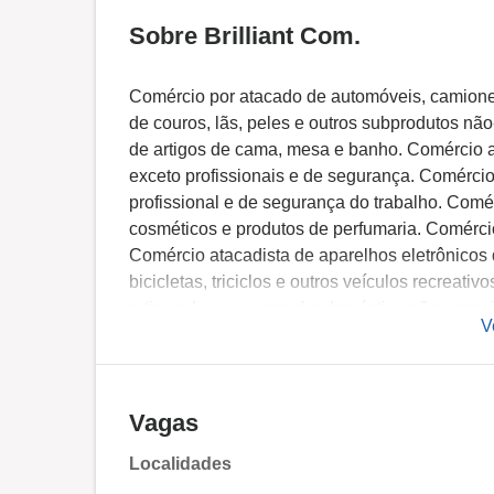
Sobre Brilliant Com.
Comércio por atacado de automóveis, camioneta
de couros, lãs, peles e outros subprodutos nã
de artigos de cama, mesa e banho. Comércio at
exceto profissionais e de segurança. Comércio
profissional e de segurança do trabalho. Comé
cosméticos e produtos de perfumaria. Comércio 
Comércio atacadista de aparelhos eletrônicos
bicicletas, triciclos e outros veículos recreat
artigos de uso pessoal e doméstico não especi
V
equipamentos de informática. Comércio atacad
atacadista de componentes eletrônicos e equ
atacadista de bombas e compressores partes e
equipamentos não especificados anteriormente
Vagas
ferramentas. Comércio atacadista especializad
Localidades
anteriormente. Comércio atacadista de materia
produtos siderúrgicos e metalúrgicos, exceto 