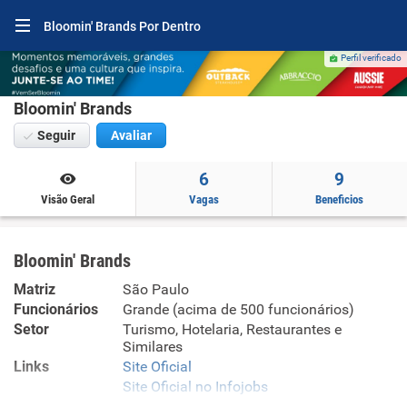
Bloomin' Brands Por Dentro
Perfil verificado
Bloomin' Brands
Seguir
Avaliar
6
9
Visão Geral
Vagas
Beneficios
Bloomin' Brands
Matriz
São Paulo
Funcionários
Grande (acima de 500 funcionários)
Setor
Turismo, Hotelaria, Restaurantes e
Similares
Links
Site Oficial
Site Oficial no Infojobs