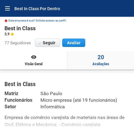
Best In Class Por Dentro
Esta empresa é sua? Solicite acesso ao perfil.
Best in Class
3,9
77 Seguidores
Seguir
Avaliar
20
Visão Geral
Avaliações
Best in Class
Matriz
São Paulo
Funcionários
Micro empresa (até 19 funcionários)
Setor
Informática
Empresa de comércio varejista de materiais nas áreas de
Civil, Elétrica e Mecânica. - Comércio varejista
especializado de equipamentos e suprimentos de