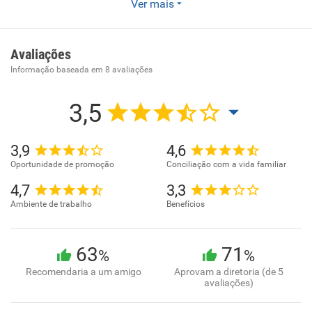
Ver mais
EMPRESA EXPECIALIZA EM CONSÓRCIO,
FINANCIAMENTO, E ALUGUAL DE VEICULOS. CARGOS
COMISSIONADOS E SALÁRIOS, EMPRESA A TUA A MAIS
Avaliações
DE 3 ANOS NO MERCADO DE TRABALHO,
Informação baseada em
8
avaliações
REVOLUCIONANDO O MERCADO DE CONSÓRCIO.
3,5
Visão:
TER COMO REFERÊNCIA NO MERCADO FINANCEIRO.
3,9
4,6
Missão:
Oportunidade de promoção
Conciliação com a vida familiar
DAR OPORTUNIDADE E VALORIZAR O MERCADO.
4,7
3,3
Ambiente de trabalho
Benefícios
63
71
%
%
Recomendaria a um amigo
Aprovam a diretoria (de 5
avaliações)