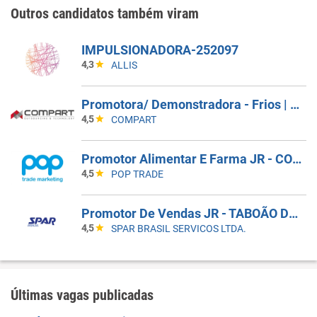
Outros candidatos também viram
IMPULSIONADORA-252097
4,3
ALLIS
Promotora/ Demonstradora - Frios | Jacareí (SP)
4,5
COMPART
Promotor Alimentar E Farma JR - COBERTURA DE AFASTAMENTO _ GUARULHOS_SP
4,5
POP TRADE
Promotor De Vendas JR - TABOÃO DA SERRA - COBERTURA DE FERIAS
4,5
SPAR BRASIL SERVICOS LTDA.
Últimas vagas publicadas