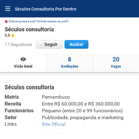
Séculos Consultoria Por Dentro
Esta empresa é sua? Solicite acesso ao perfil.
Séculos consultoria
3,5
17 Seguidores
Seguir
Avaliar
8
20
Visão Geral
Avaliações
Vagas
Séculos consultoria
Matriz
Pernambuco
Receita
Entre R$ 60.000,00 e R$ 360.000,00
Funcionários
Pequeno (entre 20 e 99 funcionários)
Setor
Publicidade, propaganda e marketing
Links
Site Oficial
Enviar CV