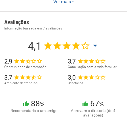
Indústria e comércio de insumos e equipamentos. Atuando
Ver mais
no mercado desde 1999, temos como objetivo oferecer
soluções de qualidade e acessíveis, sempre guiados por
uma cultura orientada pelo sucesso de nossos clientes.
Avaliações
Informação baseada em
7
avaliações
4,1
2,9
3,7
Oportunidade de promoção
Conciliação com a vida familiar
3,7
3,0
Ambiente de trabalho
Benefícios
88
67
%
%
Recomendaria a um amigo
Aprovam a diretoria (de 4
avaliações)