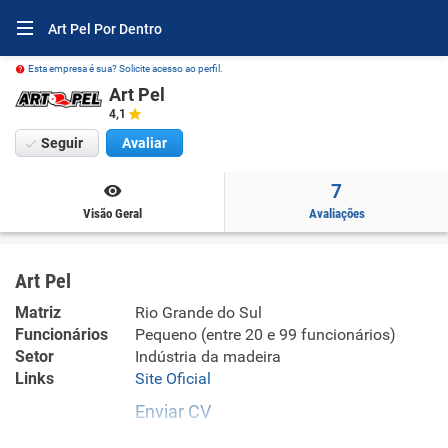
Art Pel Por Dentro
Esta empresa é sua? Solicite acesso ao perfil.
Art Pel
4,1
Seguir
Avaliar
7
Visão Geral
Avaliações
Art Pel
Matriz
Rio Grande do Sul
Funcionários
Pequeno (entre 20 e 99 funcionários)
Setor
Indústria da madeira
Links
Site Oficial
Enviar CV