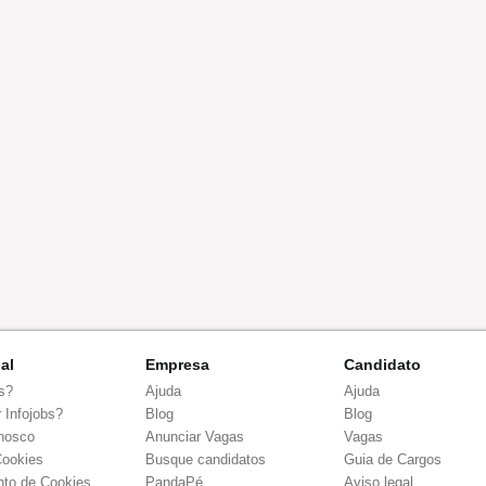
nal
Empresa
Candidato
s?
Ajuda
Ajuda
 Infojobs?
Blog
Blog
nosco
Anunciar Vagas
Vagas
Cookies
Busque candidatos
Guia de Cargos
to de Cookies
PandaPé
Aviso legal