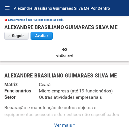
Alexandre Brasiliano Guimaraes Silva Me Por Dentro
Esta empresa é sua? Solicite acesso ao perfil.
ALEXANDRE BRASILIANO GUIMARAES SILVA ME
Seguir
Avaliar
Visão Geral
ALEXANDRE BRASILIANO GUIMARAES SILVA ME
Matriz
Ceará
Funcionários
Micro empresa (até 19 funcionários)
Setor
Outras atividades empresariais
Reparação e manutenção de outros objetos e
equipamentos pessoais e domésticos não especificados
anteriormente Instalação e manutenção de sistemas
Ver mais
centrais de ar condicionado, de ventilação e refrigeração