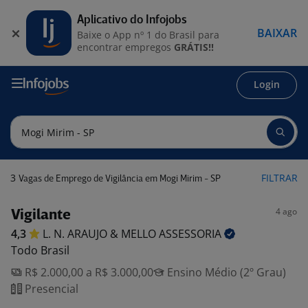
Aplicativo do Infojobs
BAIXAR
Baixe o App nº 1 do Brasil para
encontrar empregos
GRÁTIS!!
Login
3
FILTRAR
Vagas de Emprego de Vigilância em Mogi Mirim - SP
4 ago
Vigilante
4,3
L. N. ARAUJO & MELLO
ASSESSORIA
Todo Brasil
R$ 2.000,00 a R$ 3.000,00
Ensino Médio (2º Grau)
Presencial