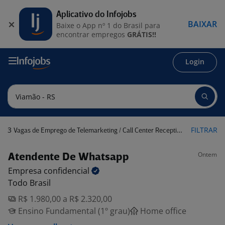
Aplicativo do Infojobs
BAIXAR
Baixe o App nº 1 do Brasil para
encontrar empregos
GRÁTIS!!
Login
3
FILTRAR
Vagas de Emprego de Telemarketing / Call Center Receptivo em Viamão - RS
Ontem
Atendente De Whatsapp
Empresa
confidencial
Todo Brasil
R$ 1.980,00 a R$ 2.320,00
Ensino Fundamental (1º grau)
Home office