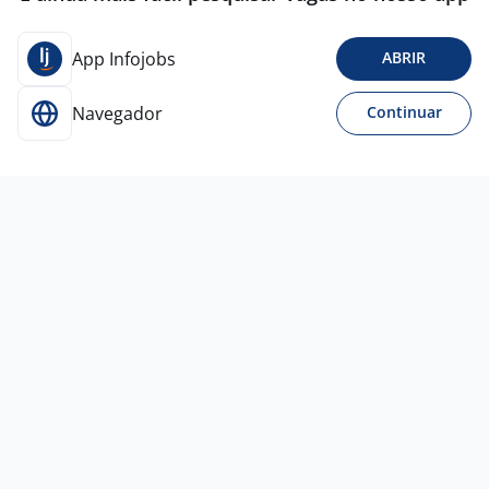
App Infojobs
ABRIR
Navegador
Continuar
15 jul
Operador De Atendimento Receptivo
QI BRAZIL
RH
São Paulo - SP
A combinar
Menos de 1 ano
Ensino Médio (2º Grau)
Home office
13 jul
SDR DE IMÓBILIARIA
5,0
JUATUBA
IMOVEIS