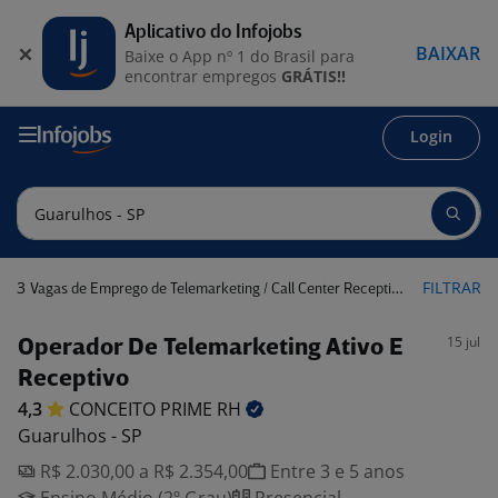
Aplicativo do Infojobs
BAIXAR
Baixe o App nº 1 do Brasil para
encontrar empregos
GRÁTIS!!
Login
3
FILTRAR
Vagas de Emprego de Telemarketing / Call Center Receptivo em Guarulhos - SP
15 jul
Operador De Telemarketing Ativo E
Receptivo
4,3
CONCEITO PRIME
RH
Guarulhos - SP
R$ 2.030,00 a R$ 2.354,00
Entre 3 e 5 anos