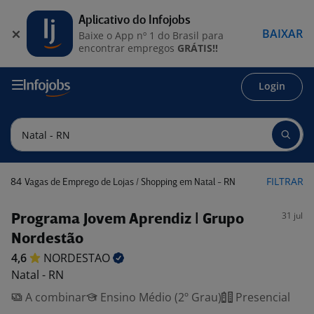
Aplicativo do Infojobs
BAIXAR
Baixe o App nº 1 do Brasil para
encontrar empregos
GRÁTIS!!
Login
84
FILTRAR
Vagas de Emprego de Lojas / Shopping em Natal - RN
31 jul
Programa Jovem Aprendiz | Grupo
Nordestão
4,6
NORDESTAO
Natal - RN
A combinar
Ensino Médio (2º Grau)
Presencial