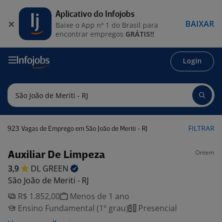
Aplicativo do Infojobs
BAIXAR
Baixe o App nº 1 do Brasil para
encontrar empregos
GRÁTIS!!
Login
923
FILTRAR
Vagas de Emprego em São João de Meriti - RJ
Ontem
Auxiliar De Limpeza
3,9
DL
GREEN
São João de Meriti - RJ
R$ 1.852,00
Menos de 1 ano
Ensino Fundamental (1º grau)
Presencial