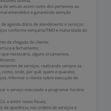
ossíveis dúvida;
cia do veículo assim como dos pertences ao
o mal-entendidos e garantindo atenção
o de agenda diária de atendimento e serviços;
rviços conforme tempário/TMO e maturidade do
tes da chegada do cliente;
bertura e fechamento;
e que necessário, alguns orçamentos,
ndimento;
enientes de serviços, realizando sempre as
ê, como, onde, por quê, quem e quando);
os. Informar o cliente sobre execução de
icar o serviço executado e programar horário
S. e emitir notas fiscais;
ts de aparência, nas ordens de serviços e