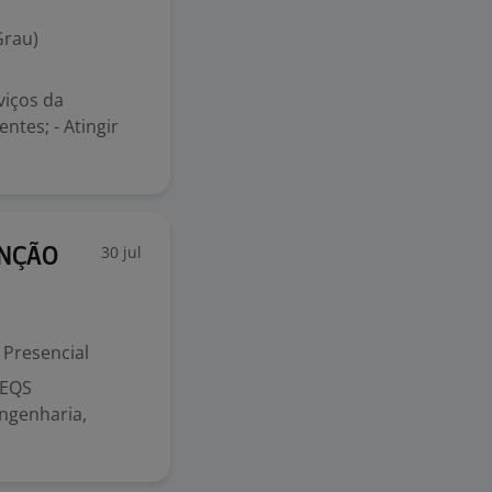
Grau)
viços da
ntes; - Atingir
30 jul
ENÇÃO
Presencial
 EQS
ngenharia,