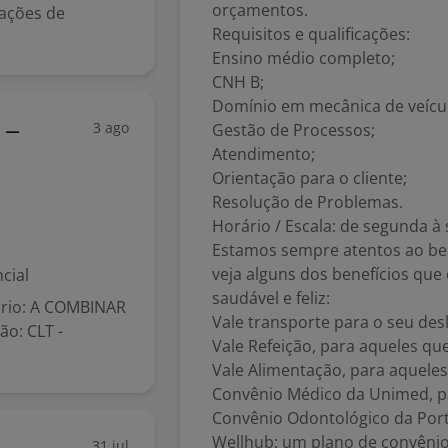
orçamentos.
rações de
Requisitos e qualificações:
Ensino médio completo;
CNH B;
Domínio em mecânica de veícu
3 ago
Gestão de Processos;
 –
Atendimento;
Orientação para o cliente;
Resolução de Problemas.
Horário / Escala: de segunda à
Estamos sempre atentos ao bem
veja alguns dos benefícios qu
cial
saudável e feliz:
ário: A COMBINAR
Vale transporte para o seu de
ão: CLT -
Vale Refeição, para aqueles qu
Vale Alimentação, para aquele
Convênio Médico da Unimed, pa
Convênio Odontológico da Porto
Wellhub: um plano de convêni
31 jul