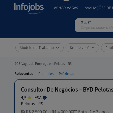
ACHAR VAGAS
AVALIAÇÕES DE
O quê?
Modelo de Trabalho
Km de você
Publ
905
Vagas de Emprego em Pelotas - RS
Relevantes
Recentes
Próximas
Consultor De Negócios - BYD Pelota
4,5
IESA
Pelotas - RS
R$ 2.500,00 a R$ 4.000,00
Entre 1 e 3 anos