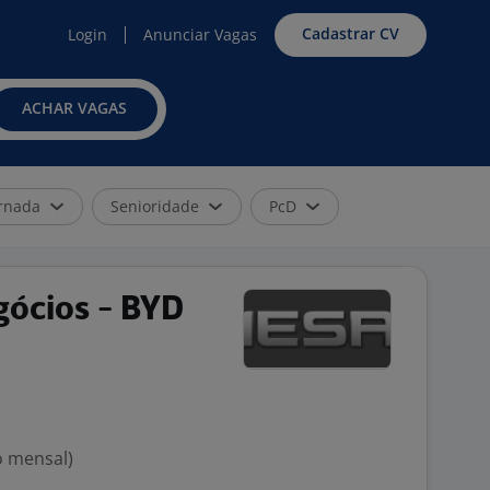
Cadastrar CV
Login
Anunciar Vagas
ACHAR VAGAS
rnada
Senioridade
PcD
gócios - BYD
o mensal)