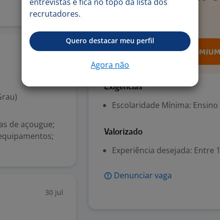
entrevistas e fica no topo da lista dos
recrutadores.
Quero destacar meu perfil
31 jul
Agora não
Exigências
Grau)
Escolaridade Mínima: Ensino
as de açougue;
Valorizado
 equipamentos;
Experiência desejada: Entre 1
Denunciar vaga
30 jul