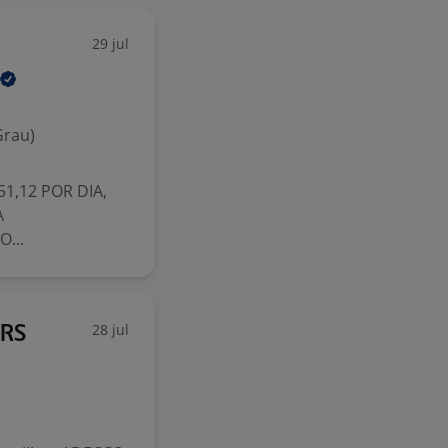
29 jul
Grau)
51,12 POR DIA,
A
...
28 jul
/RS