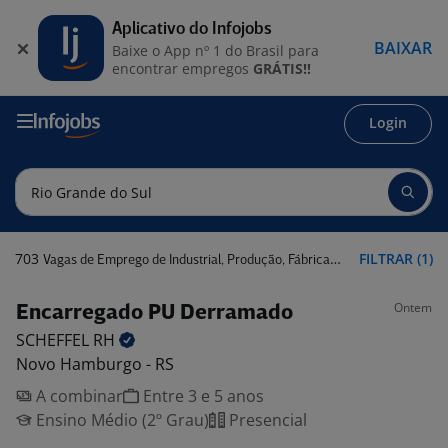
Aplicativo do Infojobs
BAIXAR
Baixe o App nº 1 do Brasil para
encontrar empregos
GRÁTIS!!
Login
703
FILTRAR (1)
Vagas de Emprego de Industrial, Produção, Fábrica em Rio Grande do Sul
Ontem
Encarregado PU Derramado
SCHEFFEL
RH
Novo Hamburgo - RS
A combinar
Entre 3 e 5 anos
Ensino Médio (2º Grau)
Presencial