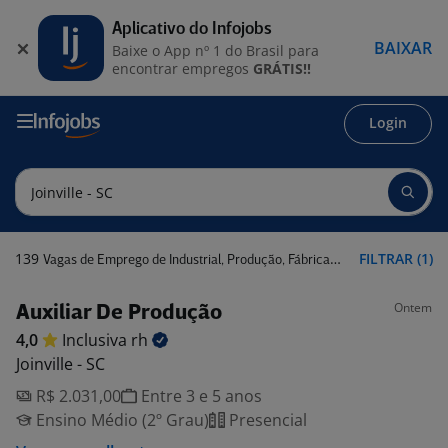
Aplicativo do Infojobs
BAIXAR
Baixe o App nº 1 do Brasil para
encontrar empregos
GRÁTIS!!
Login
139
FILTRAR (1)
Vagas de Emprego de Industrial, Produção, Fábrica em Joinville - SC
Ontem
Auxiliar De Produção
4,0
Inclusiva
rh
Joinville - SC
R$ 2.031,00
Entre 3 e 5 anos
Ensino Médio (2º Grau)
Presencial