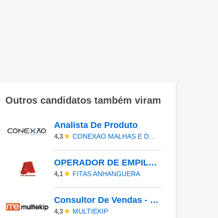
Outros candidatos também viram
Analista De Produto
CONEXAO MALHAS E DESENVOLVIMENTO
4,3
OPERADOR DE EMPILHADEIRA - ALMOXERIFADO ( COM EXPERIÊNCIA EM EMPILHADEIRA )
FITAS ANHANGUERA
4,1
Consultor De Vendas - Para Todos Os Estados Do Brasil
MULTIEKIP
4,3