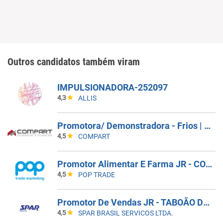
Outros candidatos também viram
IMPULSIONADORA-252097
4,3
ALLIS
Promotora/ Demonstradora - Frios | Jacareí (SP)
4,5
COMPART
Promotor Alimentar E Farma JR - COBERTURA DE AFASTAMENTO _ GUARULHOS_SP
4,5
POP TRADE
Promotor De Vendas JR - TABOÃO DA SERRA - COBERTURA DE FERIAS
4,5
SPAR BRASIL SERVICOS LTDA.