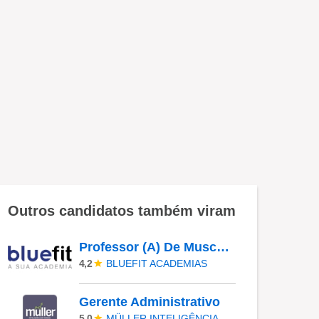
Outros candidatos também viram
Professor (A) De Musculação - Campinas/Sp - Inauguração (HORÁRIO 18H00 Ás 22H00))
BLUEFIT ACADEMIAS
4,2
Gerente Administrativo
MÜLLER INTELIGÊNCIA EM VENDAS
5,0