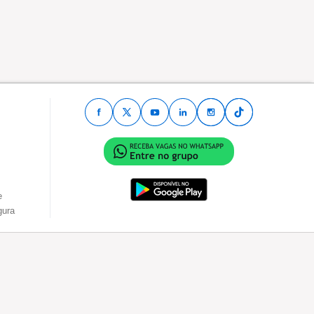
e
gura