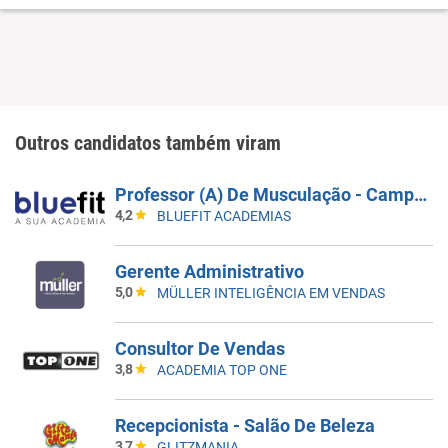
Outros candidatos também viram
Professor (A) De Musculação - Campinas/Sp - Inauguração (HORÁRIO 18H00 Ás 22H00))
4,2
BLUEFIT ACADEMIAS
Gerente Administrativo
5,0
MÜLLER INTELIGÊNCIA EM VENDAS
Consultor De Vendas
3,8
ACADEMIA TOP ONE
Recepcionista - Salão De Beleza
3,7
GLITZMANIA