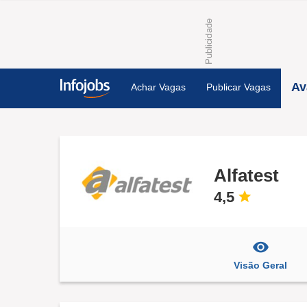
Av
Achar Vagas
Publicar Vagas
Alfatest
4,5
Visão Geral