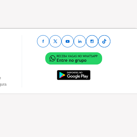
e
gura