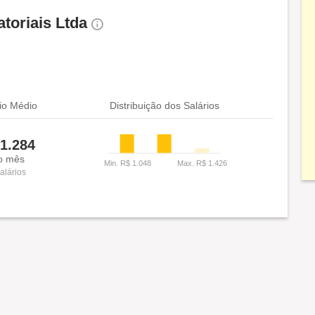
toriais Ltda
io Médio
Distribuição dos Salários
1.284
o mês
alários