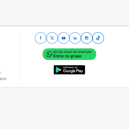
e
gura