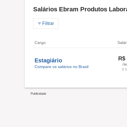
Salários Ebram Produtos Labora
Filtrar
Cargo
Salár
R$ 
Estagiário
/a
Compare os salários no Brasil
9 S