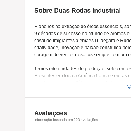
Sobre Duas Rodas Industrial
Pioneiros na extração de óleos essenciais, s
9 décadas de sucesso no mundo de aromas e s
casal de imigrantes alemães Hildegard e Rudo
criatividade, inovação e paixão construída pel
coragem de vencer desafios sempre com um olh
Temos oito unidades de produção, sete centros
Presentes em toda a América Latina e outras 
clientes com um portfólio de mais de 3 mil ing
V
como aromas, produtos para sorvetes, condiment
produtos de confeitaria e soluções para a indús
Avaliações
Informação baseada em
303
avaliações