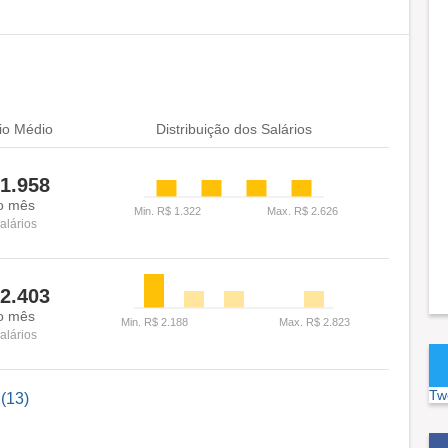
io Médio
Distribuição dos Salários
1.958
o mês
alários
2.403
o mês
alários
Tw
l(13)