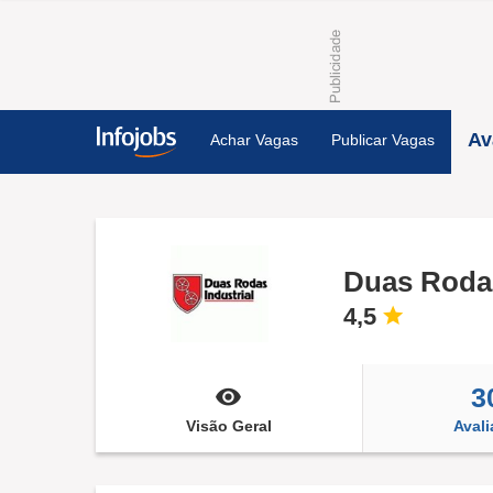
Av
Achar Vagas
Publicar Vagas
Duas Rodas
4,5
3
Visão Geral
Aval