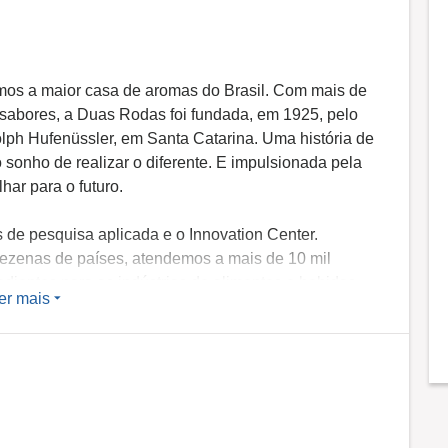
omos a maior casa de aromas do Brasil. Com mais de
abores, a Duas Rodas foi fundada, em 1925, pelo
lph Hufenüssler, em Santa Catarina. Uma história de
o sonho de realizar o diferente. E impulsionada pela
ar para o futuro.
 de pesquisa aplicada e o Innovation Center.
dezenas de países, atendemos a mais de 10 mil
redientes para as indústrias de alimentos e bebidas,
er mais
os, aditivos, chocolates, extratos, desidratados,
tria de nutrição animal.