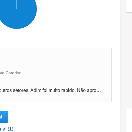
ta Catarina
Foi rápida e não tiver oferta nenhuma pra outros setores. Adim foi muito rapido. Não aprovarão. Finque até hoje tenho vontade de entra lá....
l
ial (1)