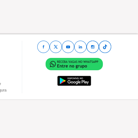
e
gura