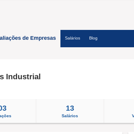
aliações de Empresas
Salários
Blog
 Industrial
03
13
iações
Salários