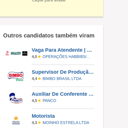
Clique para avaliar
Outros candidatos também viram
Vaga Para Atendente | Ragazzo Express & Habib's | Rafael De Barros
OPERAÇÕES HABBIBS/RAGAZZO
4,0
Supervisor De Produção Industrial
BIMBO BRASIL LTDA
4,4
Auxiliar De Conferente - Noturno
PANCO
4,5
Motorista
MOINHO ESTRELA LTDA
4,3