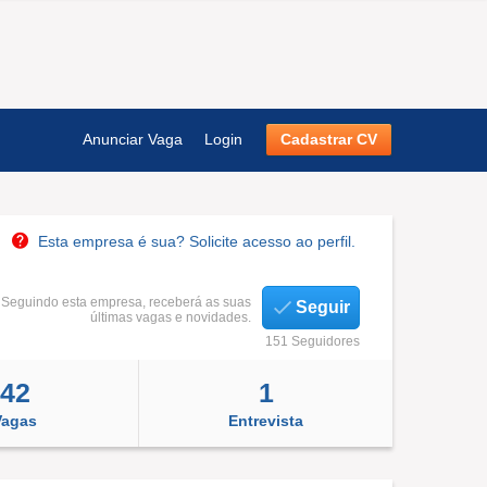
Anunciar Vaga
Login
Cadastrar CV
Esta empresa é sua? Solicite acesso ao perfil.
Seguindo esta empresa, receberá as suas
Seguir
últimas vagas e novidades.
151 Seguidores
42
1
Vagas
Entrevista