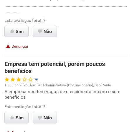
........................................................................................................
Oportunidade de promoção
.............
Ambiente de trabalho
Esta avaliação foi útil?
Sim
Não
Conciliação com a vida familiar
Denunciar
Benefícios
Empresa tem potencial, porém poucos
Recomenda esta empresa
beneficios
Recomenda a diretoria
13 Julho 2026. Auxiliar Administrativo (Ex-Funcionário), São Paulo
A empresa não tem vagas de crescimento interno e sem
Oportunidade de promoção
beneficios
Ambiente de trabalho
Esta avaliação foi útil?
Sim
Não
Conciliação com a vida familiar