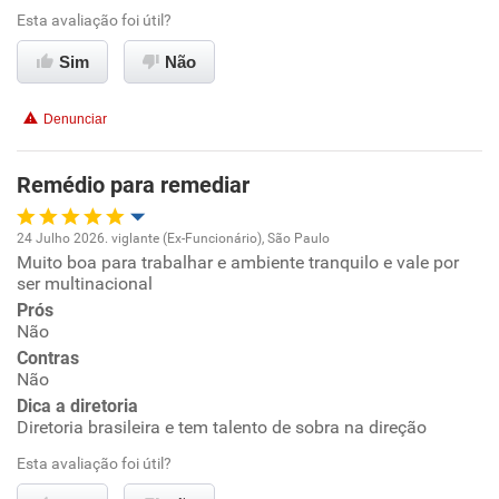
Esta avaliação foi útil?
Ambiente de trabalho
Sim
Não
Conciliação com a vida familiar
Denunciar
Benefícios
Remédio para remediar
Recomenda esta empresa
24 Julho 2026. viglante (Ex-Funcionário), São Paulo
Muito boa para trabalhar e ambiente tranquilo e vale por
Oportunidade de promoção
ser multinacional
Prós
Ambiente de trabalho
Não
Contras
Conciliação com a vida familiar
Não
Dica a diretoria
Diretoria brasileira e tem talento de sobra na direção
Benefícios
Esta avaliação foi útil?
Recomenda esta empresa