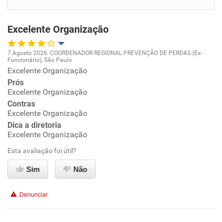
Benefícios
Excelente Organização
Recomenda esta empresa
Recomenda a diretoria
7 Agosto 2026. COORDENADOR REGIONAL PREVENÇÃO DE PERDAS (Ex-
Funcionário), São Paulo
Oportunidade de promoção
Excelente Organização
Prós
Ambiente de trabalho
Excelente Organização
Contras
Excelente Organização
Conciliação com a vida familiar
Dica a diretoria
Excelente Organização
Benefícios
Esta avaliação foi útil?
Recomenda esta empresa
Sim
Não
Recomenda a diretoria
Denunciar