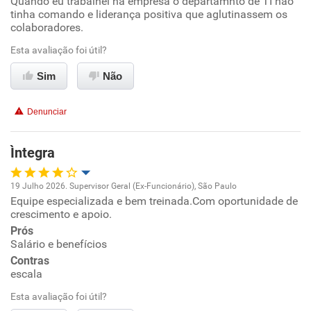
Quando eu trabalhei na empresa o departamnto de TI não
Oportunidade de promoção
tinha comando e liderança positiva que aglutinassem os
colaboradores.
Ambiente de trabalho
Esta avaliação foi útil?
Conciliação com a vida familiar
Sim
Não
Benefícios
Denunciar
Não recomenda esta empresa
Ìntegra
19 Julho 2026. Supervisor Geral (Ex-Funcionário), São Paulo
Equipe especializada e bem treinada.Com oportunidade de
Oportunidade de promoção
crescimento e apoio.
Prós
Ambiente de trabalho
Salário e benefícios
Contras
Conciliação com a vida familiar
escala
Esta avaliação foi útil?
Benefícios