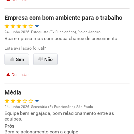
Denunciar
Benefícios
Empresa com bom ambiente para o trabalho
Recomenda esta empresa
24 Junho 2026. Estoquista (Ex-Funcionário), Rio de Janeiro
Boa empresa mas com pouca chance de crescimento
Oportunidade de promoção
Esta avaliação foi útil?
Ambiente de trabalho
Sim
Não
Conciliação com a vida familiar
Denunciar
Benefícios
Média
Recomenda esta empresa
24 Junho 2026. Secretária (Ex-Funcionário), São Paulo
Recomenda a diretoria
Equipe bem engajada, bom relacionamento entre as
Oportunidade de promoção
equipes.
Prós
Ambiente de trabalho
Bom relacionamento com a equipe