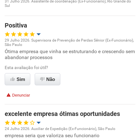
Recomenda esta empresa
31 Julho 2026. Assistente de coordenação (Ex-Funcionário), Rio Grande do
Sul
Oportunidade de promoção
Ambiente de trabalho
Positiva
Conciliação com a vida familiar
29 Julho 2026. Supervisora de Prevenção de Perdas Sênior (Ex-Funcionário),
São Paulo
Oportunidade de promoção
Ótima empresa que vinha se estruturando e crescendo sem
Benefícios
abandonar processos
Ambiente de trabalho
Esta avaliação foi útil?
Não recomenda esta empresa
Conciliação com a vida familiar
Sim
Não
Não recomenda a diretoria
Benefícios
Denunciar
Recomenda esta empresa
excelente empresa ótimas oportunidades
Recomenda a diretoria
24 Julho 2026. Auxiliar de Expedição (Ex-Funcionário), São Paulo
empresa seria que valoriza seu funcionario
Oportunidade de promoção