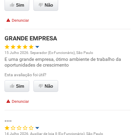
Sim
Não
Recomenda esta empresa
Denunciar
Recomenda a diretoria
GRANDE EMPRESA
15 Julho 2026. Separador (Ex-Funcionário), São Paulo
E uma grande empresa, ótimo ambiente de trabalho da
Oportunidade de promoção
oportunidades de crescimento
Ambiente de trabalho
Esta avaliação foi útil?
Sim
Não
Conciliação com a vida familiar
Denunciar
Benefícios
....
Recomenda esta empresa
Recomenda a diretoria
14 Julho 2026. Auxiliar de loja II (Ex-Funcionário), São Paulo