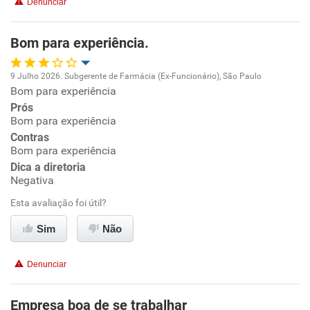
Denunciar
Benefícios
Bom para experiência.
Recomenda esta empresa
9 Julho 2026. Subgerente de Farmácia (Ex-Funcionário), São Paulo
Bom para experiência
Oportunidade de promoção
Prós
Bom para experiência
Ambiente de trabalho
Contras
Bom para experiência
Conciliação com a vida familiar
Dica a diretoria
Negativa
Benefícios
Esta avaliação foi útil?
Sim
Não
Não recomenda esta empresa
Não recomenda a diretoria
Denunciar
Empresa boa de se trabalhar