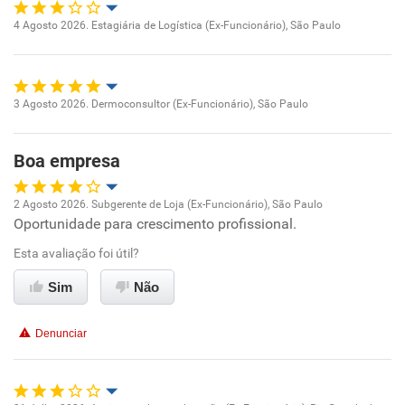
4 Agosto 2026. Estagiária de Logística (Ex-Funcionário), São Paulo
Oportunidade de promoção
Ambiente de trabalho
3 Agosto 2026. Dermoconsultor (Ex-Funcionário), São Paulo
Oportunidade de promoção
Conciliação com a vida familiar
Boa empresa
Ambiente de trabalho
Benefícios
2 Agosto 2026. Subgerente de Loja (Ex-Funcionário), São Paulo
Conciliação com a vida familiar
Oportunidade para crescimento profissional.
Oportunidade de promoção
Não recomenda esta empresa
Esta avaliação foi útil?
Benefícios
Ambiente de trabalho
Sim
Não
Recomenda esta empresa
Conciliação com a vida familiar
Denunciar
Benefícios