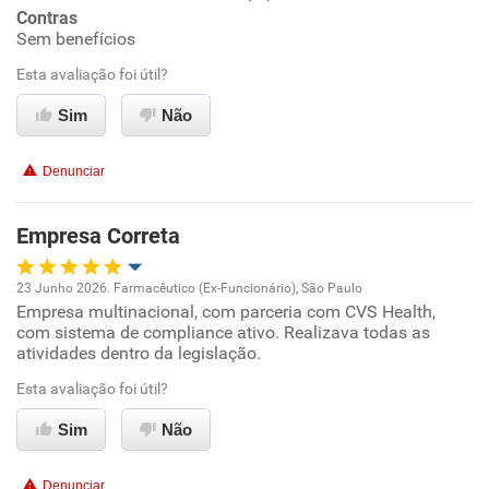
Contras
Conciliação com a vida familiar
Sem benefícios
Esta avaliação foi útil?
Benefícios
Sim
Não
Não recomenda esta empresa
Denunciar
Não recomenda a diretoria
Empresa Correta
23 Junho 2026. Farmacêutico (Ex-Funcionário), São Paulo
Empresa multinacional, com parceria com CVS Health,
Oportunidade de promoção
com sistema de compliance ativo. Realizava todas as
atividades dentro da legislação.
Ambiente de trabalho
Esta avaliação foi útil?
Conciliação com a vida familiar
Sim
Não
Benefícios
Denunciar