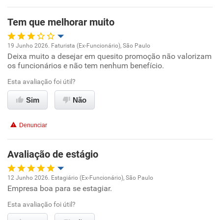
Tem que melhorar muito
19 Junho 2026. Faturista (Ex-Funcionário), São Paulo
Deixa muito a desejar em quesito promoção não valorizam
Oportunidade de promoção
os funcionários e não tem nenhum benefício.
Ambiente de trabalho
Esta avaliação foi útil?
Sim
Não
Conciliação com a vida familiar
Denunciar
Benefícios
Avaliação de estágio
Não recomenda esta empresa
Não recomenda a diretoria
12 Junho 2026. Estagiário (Ex-Funcionário), São Paulo
Empresa boa para se estagiar.
Oportunidade de promoção
Esta avaliação foi útil?
Ambiente de trabalho