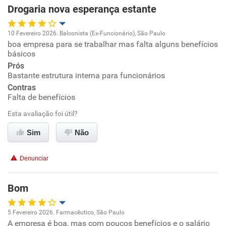
Drogaria nova esperança estante
Ambiente de trabalho
10 Fevereiro 2026. Balconista (Ex-Funcionário), São Paulo
Conciliação com a vida familiar
boa empresa para se trabalhar mas falta alguns benefícios
Oportunidade de promoção
básicos
Benefícios
Prós
Ambiente de trabalho
Bastante estrutura interna para funcionários
Contras
Recomenda esta empresa
Conciliação com a vida familiar
Falta de benefícios
Recomenda a diretoria
Esta avaliação foi útil?
Benefícios
Sim
Não
Recomenda esta empresa
Denunciar
Bom
5 Fevereiro 2026. Farmacêutico, São Paulo
A empresa é boa, mas com poucos benefícios e o salário
Oportunidade de promoção