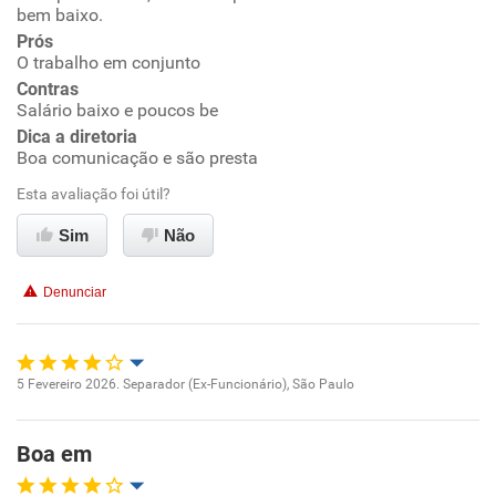
bem baixo.
Prós
Ambiente de trabalho
O trabalho em conjunto
Contras
Conciliação com a vida familiar
Salário baixo e poucos be
Dica a diretoria
Boa comunicação e são presta
Benefícios
Esta avaliação foi útil?
Não recomenda esta empresa
Sim
Não
Recomenda a diretoria
Denunciar
5 Fevereiro 2026. Separador (Ex-Funcionário), São Paulo
Oportunidade de promoção
Boa em
Ambiente de trabalho