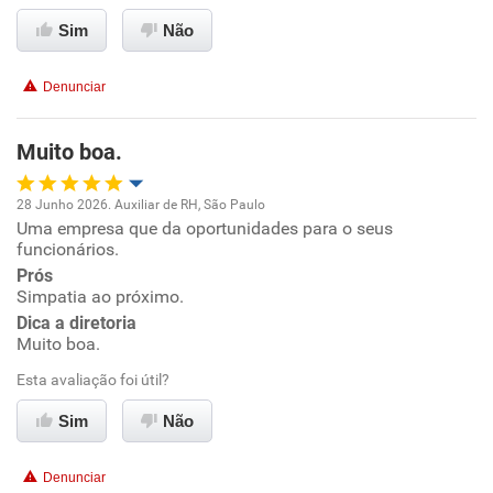
Conciliação com a vida familiar
Sim
Não
Benefícios
Denunciar
Recomenda esta empresa
Muito boa.
Não recomenda a diretoria
28 Junho 2026. Auxiliar de RH, São Paulo
Uma empresa que da oportunidades para o seus
Oportunidade de promoção
funcionários.
Prós
Ambiente de trabalho
Simpatia ao próximo.
Dica a diretoria
Conciliação com a vida familiar
Muito boa.
Esta avaliação foi útil?
Benefícios
Sim
Não
Recomenda esta empresa
Denunciar