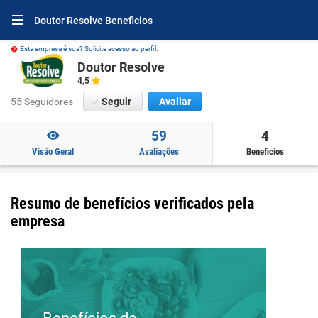
Doutor Resolve Beneficios
Esta empresa é sua? Solicite acesso ao perfil.
Doutor Resolve
4,5
55 Seguidores
Seguir
Avaliar
59
4
Visão Geral
Avaliações
Beneficios
Resumo de benefícios verificados pela
empresa