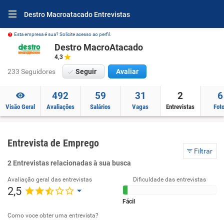
Destro Macroatacado Entrevistas
Esta empresa é sua? Solicite acesso ao perfil.
Destro MacroAtacado
4,3
233 Seguidores
Seguir
Avaliar
492
59
31
2
6
Visão Geral
Avaliações
Salários
Vagas
Entrevistas
Fot
Entrevista de Emprego
Filtrar
2 Entrevistas relacionadas à sua busca
Avaliação geral das entrevistas
Dificuldade das entrevistas
2,5
Fácil
Como voce obter uma entrevista?