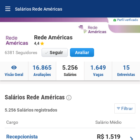
Salários Rede Américas
Perfil verificado
Rede Américas
4,4
6381 Seguidores
Seguir
Avaliar
16.865
5.256
1.649
15
Visão Geral
Avaliações
Salários
Vagas
Entrevistas
Salários Rede Américas
Filtrar
5.256 Salários registrados
Cargo
Salário Médio
R$ 1.519
Recepcionista