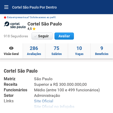
Cortel São Paulo Por Dentro
Esta empresa é sua? Solicite acesso ao perfil.
Cortel São Paulo
4,5
918 Seguidores
Seguir
Avaliar
286
75
10
9
Visão Geral
Avaliações
Salários
Vagas
Beneficios
Cortel São Paulo
Matriz
São Paulo
Receita
Superior a R$ 300.000.000,00
Funcionários
Médio (entre 100 e 499 funcionários)
Setor
Administração
Links
Site Oficial
Site Oficial no Infojobs