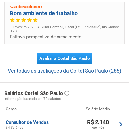
Fornecer um atendimento de excelência, completamente
Avaliação mais destacada
humanizado, fornecendo apoio integral às famílias!
Bom ambiente de trabalho
1 Fevereiro 2021. Auxiliar Contábil/Fiscal (Ex-Funcionário), Rio Grande
do Sul
Faltava perspectiva de crescimento.
Avaliar a Cortel São Paulo
Ver todas as avaliações da Cortel São Paulo (286)
Salários Cortel São Paulo
Informação baseada em 75 salários
Cargo
Salário Médio
R$ 2.140
Consultor de Vendas
34 Salários
/ao mês