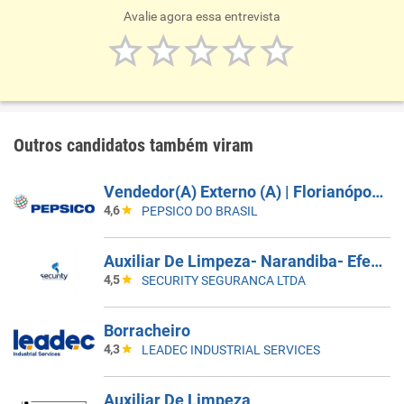
Avalie agora essa entrevista
Outros candidatos também viram
Vendedor(A) Externo (A) | Florianópolis, São Jose, Palhoça
4,6
PEPSICO DO BRASIL
Auxiliar De Limpeza- Narandiba- Efetivo
4,5
SECURITY SEGURANCA LTDA
Borracheiro
4,3
LEADEC INDUSTRIAL SERVICES
Auxiliar De Limpeza