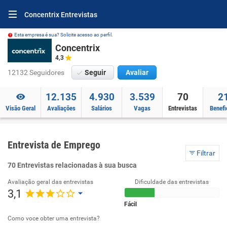
Concentrix Entrevistas
Esta empresa é sua? Solicite acesso ao perfil.
Concentrix
4,3
12132 Seguidores
Seguir
Avaliar
12.135
4.930
3.539
70
2
Visão Geral
Avaliações
Salários
Vagas
Entrevistas
Benefi
Entrevista de Emprego
Filtrar
70 Entrevistas relacionadas à sua busca
Avaliação geral das entrevistas
Dificuldade das entrevistas
3,1
Fácil
Como voce obter uma entrevista?