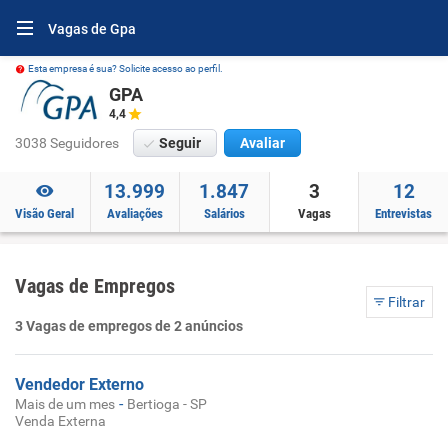
Vagas de Gpa
Esta empresa é sua? Solicite acesso ao perfil.
GPA
4,4
3038 Seguidores
Seguir
Avaliar
13.999
1.847
3
12
Visão Geral
Avaliações
Salários
Vagas
Entrevistas
Vagas de Empregos
Filtrar
3 Vagas de empregos de 2 anúncios
Vendedor Externo
-
Mais de um mes
Bertioga - SP
Venda Externa