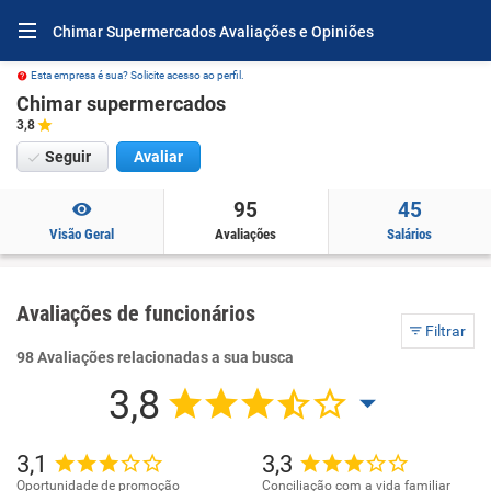
Chimar Supermercados Avaliações e Opiniões
Esta empresa é sua? Solicite acesso ao perfil.
Chimar supermercados
3,8
Seguir
Avaliar
95
45
Visão Geral
Avaliações
Salários
Avaliações de funcionários
Filtrar
98 Avaliações relacionadas a sua busca
3,8
3,1
3,3
Oportunidade de promoção
Conciliação com a vida familiar