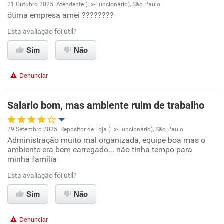
21 Outubro 2025. Atendente (Ex-Funcionário), São Paulo
Recomenda a diretoria
ótima empresa amei ????????
Oportunidade de promoção
Esta avaliação foi útil?
Ambiente de trabalho
Sim
Não
Conciliação com a vida familiar
Denunciar
Benefícios
Salario bom, mas ambiente ruim de trabalho
Não recomenda esta empresa
29 Setembro 2025. Repositor de Loja (Ex-Funcionário), São Paulo
Administração muito mal organizada, equipe boa mas o
Oportunidade de promoção
ambiente era bem carregado... não tinha tempo para
minha família
Ambiente de trabalho
Esta avaliação foi útil?
Conciliação com a vida familiar
Sim
Não
Benefícios
Denunciar