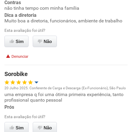
Contras
não tinha tempo com minha família
Conciliação com a vida familiar
Dica a diretoria
Muito boa a diretoria, funcionários, ambiente de trabalho
Benefícios
Esta avaliação foi útil?
Sim
Não
Recomenda esta empresa
Recomenda a diretoria
Denunciar
Sorobike
20 Julho 2025. Conferente de Carga e Descarga (Ex-Funcionário), São Paulo
uma empresa q foi uma ótima primeira experiência, tanto
Oportunidade de promoção
profissional quanto pessoal
Prós
Ambiente de trabalho
Esta avaliação foi útil?
Conciliação com a vida familiar
Sim
Não