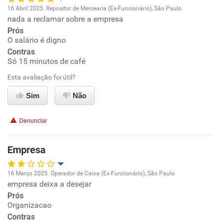
16 Abril 2025. Repositor de Mercearia (Ex-Funcionário), São Paulo
Não recomenda a diretoria
nada a reclamar sobre a empresa
Oportunidade de promoção
Prós
O salário é digno
Ambiente de trabalho
Contras
Só 15 minutos de café
Conciliação com a vida familiar
Esta avaliação foi útil?
Benefícios
Sim
Não
Recomenda esta empresa
Denunciar
Recomenda a diretoria
Empresa
16 Março 2025. Operador de Caixa (Ex-Funcionário), São Paulo
empresa deixa a desejar
Oportunidade de promoção
Prós
Organizacao
Ambiente de trabalho
Contras