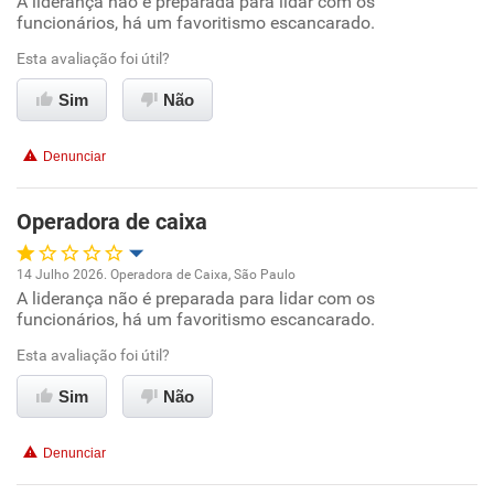
A liderança não é preparada para lidar com os
Oportunidade de promoção
funcionários, há um favoritismo escancarado.
Ambiente de trabalho
Esta avaliação foi útil?
Sim
Não
Conciliação com a vida familiar
Denunciar
Benefícios
Operadora de caixa
Não recomenda esta empresa
Não recomenda a diretoria
14 Julho 2026. Operadora de Caixa, São Paulo
A liderança não é preparada para lidar com os
Oportunidade de promoção
funcionários, há um favoritismo escancarado.
Ambiente de trabalho
Esta avaliação foi útil?
Sim
Não
Conciliação com a vida familiar
Denunciar
Benefícios