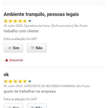
Benefícios
Ambiente tranquilo, pessoas legais
Não recomenda esta empresa
Não recomenda a diretoria
24 Julho 2026. Operadora de Caixa (Ex-Funcionário), São Paulo
trabalho com cliente
Oportunidade de promoção
Esta avaliação foi útil?
Ambiente de trabalho
Sim
Não
Conciliação com a vida familiar
Denunciar
Benefícios
ok
Recomenda esta empresa
20 Julho 2026. ASSISTENTE DE RECURSOS HUMANOS, São Paulo
Recomenda a diretoria
gosto de trabalhar na empresa
Oportunidade de promoção
Esta avaliação foi útil?
Ambiente de trabalho