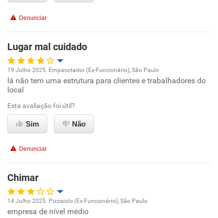
Benefícios
Denunciar
Recomenda esta empresa
Lugar mal cuidado
19 Julho 2025. Empacotador (Ex-Funcionário), São Paulo
lá não tem uma estrutura para clientes e trabalhadores do
Oportunidade de promoção
local
Ambiente de trabalho
Esta avaliação foi útil?
Sim
Não
Conciliação com a vida familiar
Denunciar
Benefícios
Chimar
Não recomenda esta empresa
Não recomenda a diretoria
14 Julho 2025. Pizzaiolo (Ex-Funcionário), São Paulo
empresa de nível médio
Oportunidade de promoção