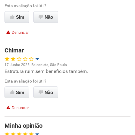
Esta avaliação foi útil?
Ambiente de trabalho
Sim
Não
Conciliação com a vida familiar
Denunciar
Benefícios
Chimar
Recomenda esta empresa
17 Junho 2025. Balconista, São Paulo
Não recomenda a diretoria
Estrutura ruim,sem benefícios também.
Oportunidade de promoção
Esta avaliação foi útil?
Ambiente de trabalho
Sim
Não
Conciliação com a vida familiar
Denunciar
Benefícios
Minha opinião
Não recomenda esta empresa