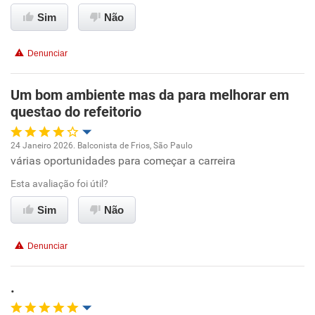
Ambiente de trabalho
Sim
Não
Não recomenda esta empresa
Conciliação com a vida familiar
Não recomenda a diretoria
Denunciar
Benefícios
Um bom ambiente mas da para melhorar em
questao do refeitorio
Recomenda esta empresa
Recomenda a diretoria
24 Janeiro 2026. Balconista de Frios, São Paulo
várias oportunidades para começar a carreira
Oportunidade de promoção
Esta avaliação foi útil?
Ambiente de trabalho
Sim
Não
Conciliação com a vida familiar
Denunciar
Benefícios
.
Recomenda esta empresa