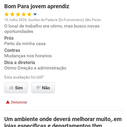
Bom Para jovem aprendiz
Não recomenda esta empresa
Não recomenda a diretoria
10 Julho 2026. Auxiliar de Padaria (Ex-Funcionário), São Paulo
O local de trabalho era otimo, mas busco novas
Oportunidade de promoção
oportunidades
Prós
Ambiente de trabalho
Perto da minha casa
Contras
Conciliação com a vida familiar
Mudanças nos horarios
Dica a diretoria
Otimo Direção e administração
Benefícios
Esta avaliação foi útil?
Recomenda esta empresa
Sim
Não
Recomenda a diretoria
Denunciar
Um ambiente onde deverá melhorar muito,.em
lojas específicas e departamentos tbm