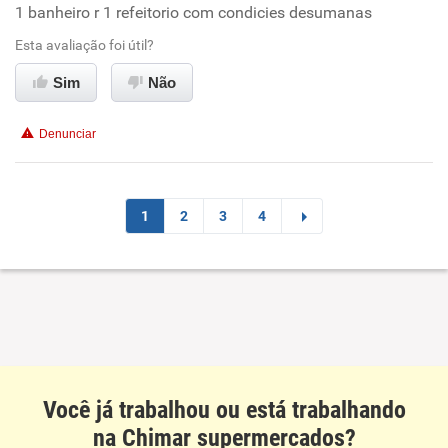
1 banheiro r 1 refeitorio com condicies desumanas
Conciliação com a vida familiar
Esta avaliação foi útil?
Benefícios
Sim
Não
Não recomenda esta empresa
Denunciar
Não recomenda a diretoria
1
2
3
4
Você já trabalhou ou está trabalhando
na Chimar supermercados?