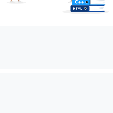
© Infojobs Brasil Atividades de Internet, Ltda.
Todos os direitos reservados.
Aviso Legal para:
Candidatos
Empresas
Política de Privacidade para:
Candidatos
Empresas
Política de Cookies
Gerenciamento de Cookies