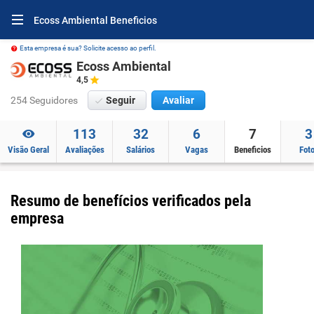
Ecoss Ambiental Beneficios
Esta empresa é sua? Solicite acesso ao perfil.
Ecoss Ambiental
4,5
254 Seguidores
Seguir
Avaliar
113
32
6
7
3
Visão Geral
Avaliações
Salários
Vagas
Beneficios
Fot
Resumo de benefícios verificados pela
empresa