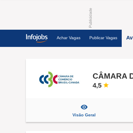
Av
Achar Vagas
Publicar Vagas
CÂMARA D
4,5
Visão Geral