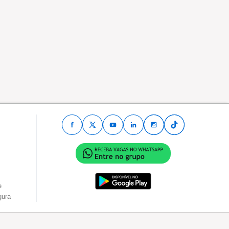
e
gura