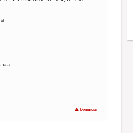
ual
presa
Denunciar