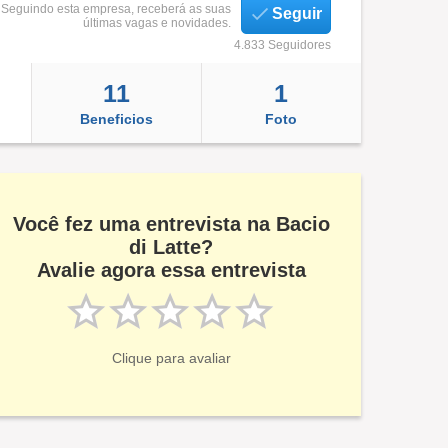
Seguindo esta empresa, receberá as suas
Seguir
últimas vagas e novidades.
4.833 Seguidores
11
1
Beneficios
Foto
Você fez uma entrevista na Bacio
di Latte?
Avalie agora essa entrevista
Clique para avaliar