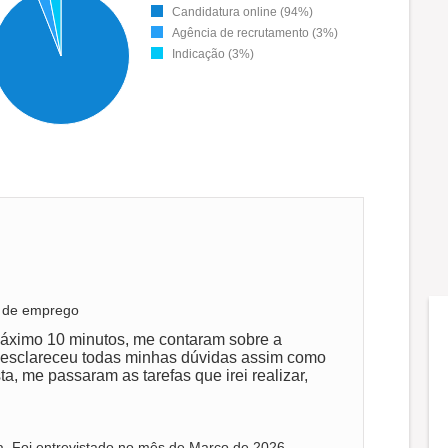
Candidatura online (94%)
Agência de recrutamento (3%)
Indicação (3%)
a de emprego
 máximo 10 minutos, me contaram sobre a
, esclareceu todas minhas dúvidas assim como
ta, me passaram as tarefas que irei realizar,
a. Foi entrevistado no mês de Março de 2026