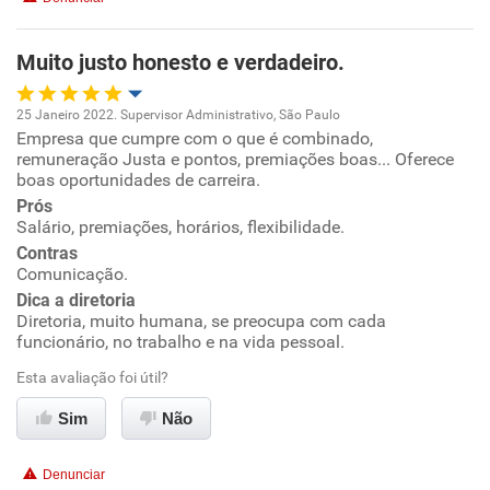
Benefícios
Muito justo honesto e verdadeiro.
Recomenda esta empresa
25 Janeiro 2022. Supervisor Administrativo, São Paulo
Empresa que cumpre com o que é combinado,
Oportunidade de promoção
remuneração Justa e pontos, premiações boas... Oferece
boas oportunidades de carreira.
Ambiente de trabalho
Prós
Salário, premiações, horários, flexibilidade.
Conciliação com a vida familiar
Contras
Comunicação.
Dica a diretoria
Benefícios
Diretoria, muito humana, se preocupa com cada
funcionário, no trabalho e na vida pessoal.
Recomenda esta empresa
Esta avaliação foi útil?
Recomenda a diretoria
Sim
Não
Denunciar