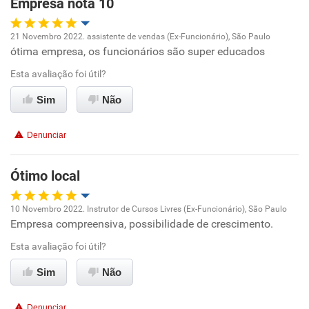
Empresa nota 10
21 Novembro 2022. assistente de vendas (Ex-Funcionário), São Paulo
ótima empresa, os funcionários são super educados
Oportunidade de promoção
Esta avaliação foi útil?
Ambiente de trabalho
Sim
Não
Conciliação com a vida familiar
Denunciar
Benefícios
Ótimo local
Recomenda esta empresa
10 Novembro 2022. Instrutor de Cursos Livres (Ex-Funcionário), São Paulo
Recomenda a diretoria
Empresa compreensiva, possibilidade de crescimento.
Oportunidade de promoção
Esta avaliação foi útil?
Ambiente de trabalho
Sim
Não
Conciliação com a vida familiar
Denunciar