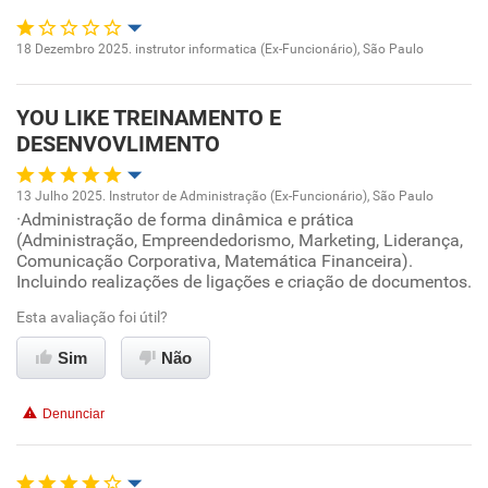
18 Dezembro 2025. instrutor informatica (Ex-Funcionário), São Paulo
Oportunidade de promoção
YOU LIKE TREINAMENTO E
Ambiente de trabalho
DESENVOVLIMENTO
Conciliação com a vida familiar
13 Julho 2025. Instrutor de Administração (Ex-Funcionário), São Paulo
·Administração de forma dinâmica e prática
Oportunidade de promoção
Benefícios
(Administração, Empreendedorismo, Marketing, Liderança,
Comunicação Corporativa, Matemática Financeira).
Ambiente de trabalho
Incluindo realizações de ligações e criação de documentos.
Não recomenda esta empresa
Esta avaliação foi útil?
Não recomenda a diretoria
Conciliação com a vida familiar
Sim
Não
Benefícios
Denunciar
Recomenda esta empresa