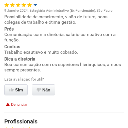
Recomenda a diretoria
9 Janeiro 2024. Estagiária Administrativo (Ex-Funcionário), São Paulo
Possibilidade de crescimento, visão de futuro, bons
Oportunidade de promoção
colegas de trabalho e ótima gestão.
Prós
Ambiente de trabalho
Comunicação com a diretoria; salário compativo com a
função.
Conciliação com a vida familiar
Contras
Trabalho exautisvo e muito cobrado.
Dica a diretoria
Benefícios
Boa comunicação com os superiores hierárquicos, ambos
sempre presentes.
Recomenda esta empresa
Esta avaliação foi útil?
Recomenda a diretoria
Sim
Não
Denunciar
Profissionais