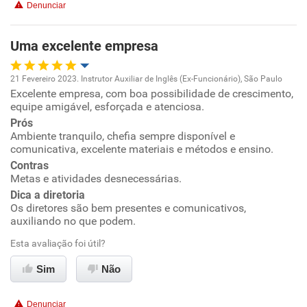
Denunciar
Benefícios
Uma excelente empresa
Não recomenda esta empresa
Não recomenda a diretoria
21 Fevereiro 2023. Instrutor Auxiliar de Inglês (Ex-Funcionário), São Paulo
Excelente empresa, com boa possibilidade de crescimento,
Oportunidade de promoção
equipe amigável, esforçada e atenciosa.
Prós
Ambiente de trabalho
Ambiente tranquilo, chefia sempre disponível e
comunicativa, excelente materiais e métodos e ensino.
Conciliação com a vida familiar
Contras
Metas e atividades desnecessárias.
Dica a diretoria
Benefícios
Os diretores são bem presentes e comunicativos,
auxiliando no que podem.
Recomenda esta empresa
Esta avaliação foi útil?
Sim
Não
Denunciar