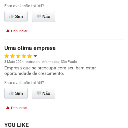
Ambiente de trabalho
Esta avaliação foi útil?
Sim
Não
Conciliação com a vida familiar
Denunciar
Benefícios
Uma otima empresa
Recomenda esta empresa
Recomenda a diretoria
3 Maio 2024. Instrutora informatica, São Paulo
Empresa que se preocupa com seu bem estar,
Oportunidade de promoção
oportunidade de crescimento.
Ambiente de trabalho
Esta avaliação foi útil?
Sim
Não
Conciliação com a vida familiar
Denunciar
Benefícios
YOU LIKE
Recomenda esta empresa