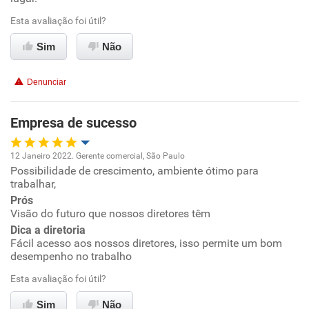
Ambiente de trabalho
Esta avaliação foi útil?
Sim
Não
Conciliação com a vida familiar
Denunciar
Benefícios
Empresa de sucesso
Recomenda esta empresa
Recomenda a diretoria
12 Janeiro 2022. Gerente comercial, São Paulo
Possibilidade de crescimento, ambiente ótimo para
Oportunidade de promoção
trabalhar,
Prós
Ambiente de trabalho
Visão do futuro que nossos diretores têm
Dica a diretoria
Conciliação com a vida familiar
Fácil acesso aos nossos diretores, isso permite um bom
desempenho no trabalho
Benefícios
Esta avaliação foi útil?
Sim
Não