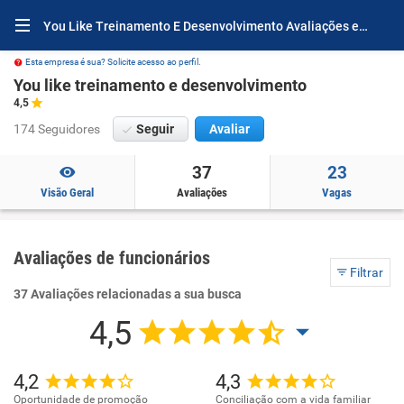
You Like Treinamento E Desenvolvimento Avaliações e Opiniões
Esta empresa é sua? Solicite acesso ao perfil.
You like treinamento e desenvolvimento
4,5
174 Seguidores
Seguir
Avaliar
37
23
Visão Geral
Avaliações
Vagas
Avaliações de funcionários
Filtrar
37 Avaliações relacionadas a sua busca
4,5
4,2
4,3
Oportunidade de promoção
Conciliação com a vida familiar