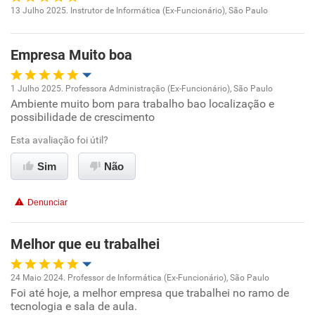
13 Julho 2025. Instrutor de Informática (Ex-Funcionário), São Paulo
Oportunidade de promoção
Empresa Muito boa
Ambiente de trabalho
1 Julho 2025. Professora Administração (Ex-Funcionário), São Paulo
Conciliação com a vida familiar
Ambiente muito bom para trabalho bao localização e
Oportunidade de promoção
possibilidade de crescimento
Benefícios
Ambiente de trabalho
Esta avaliação foi útil?
Sim
Não
Recomenda esta empresa
Conciliação com a vida familiar
Recomenda a diretoria
Denunciar
Benefícios
Melhor que eu trabalhei
Recomenda esta empresa
Recomenda a diretoria
24 Maio 2024. Professor de Informática (Ex-Funcionário), São Paulo
Foi até hoje, a melhor empresa que trabalhei no ramo de
Oportunidade de promoção
tecnologia e sala de aula.