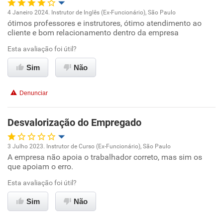
4 Janeiro 2024. Instrutor de Inglês (Ex-Funcionário), São Paulo
ótimos professores e instrutores, ótimo atendimento ao
Oportunidade de promoção
cliente e bom relacionamento dentro da empresa
Ambiente de trabalho
Esta avaliação foi útil?
Sim
Não
Conciliação com a vida familiar
Denunciar
Benefícios
Desvalorização do Empregado
Não recomenda esta empresa
Não recomenda a diretoria
3 Julho 2023. Instrutor de Curso (Ex-Funcionário), São Paulo
A empresa não apoia o trabalhador correto, mas sim os
Oportunidade de promoção
que apoiam o erro.
Ambiente de trabalho
Esta avaliação foi útil?
Sim
Não
Conciliação com a vida familiar