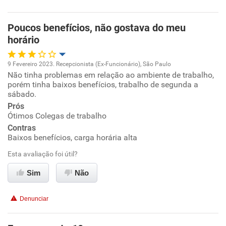
Poucos benefícios, não gostava do meu
horário
9 Fevereiro 2023. Recepcionista (Ex-Funcionário), São Paulo
Não tinha problemas em relação ao ambiente de trabalho,
Oportunidade de promoção
porém tinha baixos benefícios, trabalho de segunda a
sábado.
Ambiente de trabalho
Prós
Ótimos Colegas de trabalho
Conciliação com a vida familiar
Contras
Baixos benefícios, carga horária alta
Benefícios
Esta avaliação foi útil?
Sim
Não
Recomenda esta empresa
Recomenda a diretoria
Denunciar