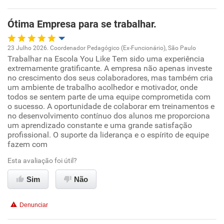
Recomenda esta empresa
Ótima Empresa para se trabalhar.
Recomenda a diretoria
23 Julho 2026. Coordenador Pedagógico (Ex-Funcionário), São Paulo
Trabalhar na Escola You Like Tem sido uma experiência
Oportunidade de promoção
extremamente gratificante. A empresa não apenas investe
no crescimento dos seus colaboradores, mas também cria
Ambiente de trabalho
um ambiente de trabalho acolhedor e motivador, onde
todos se sentem parte de uma equipe comprometida com
o sucesso. A oportunidade de colaborar em treinamentos e
Conciliação com a vida familiar
no desenvolvimento contínuo dos alunos me proporciona
um aprendizado constante e uma grande satisfação
profissional. O suporte da liderança e o espírito de equipe
Benefícios
fazem com
Recomenda esta empresa
Esta avaliação foi útil?
Recomenda a diretoria
Sim
Não
Denunciar